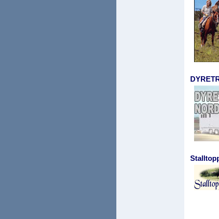
DYRET
Stallto