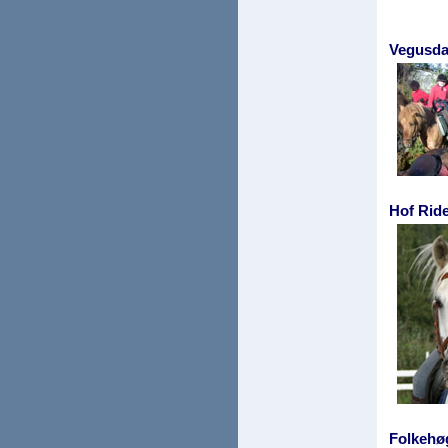
Vegusda
Hof Rid
Folkehø