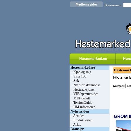
Medlemssider
Brukernavn:
Hestemarked.no
Hun
Hestemarked.no
Hestemark
·
Kjøp og salg
·
Siste 100
Hva søk
·
Søk
·
Ny rubrikkannonse
Kategori:
·
Hesteauksjoner
·
VIP-hjemmesider
·
MIX-debatt
·
TelefonGuide
·
HM informerer..
Nyhetssiden
·
Artikler
GROM 
·
Produkttester
·
Arkiv
Bransjer