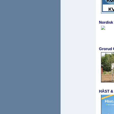
Nordisk
Grorud
HÄST 