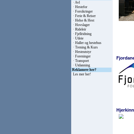
·
Avl
·
Hestefor
·
Forsikringer
·
Ferie & Reiser
·
Helse & Hest
·
Hovslager
·
Rideleir
·
Fjellridning
·
Utleie
·
Haller og hestehus
·
Trening & Kurs
·
Hesteutstyr
·
Foreninger
Fjordan
·
Transport
·
Utdanning
Reklamere her?
Les mer her
!
Hjerkinn