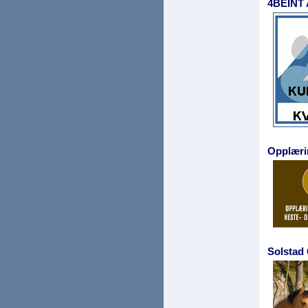
4BEINT
Opplæri
Solstad