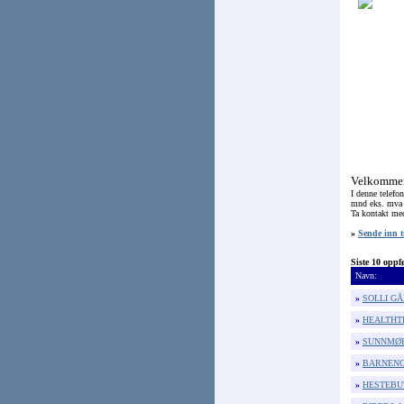
Velkommen
I denne telefo
mnd eks. mva (
Ta kontakt m
»
Sende inn t
Siste 10 oppf
Navn:
»
SOLLI G
»
HEALTHT
»
SUNNMØR
»
BARNENG
»
HESTEBUT