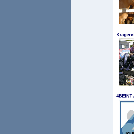
Kragerø
4BEINT