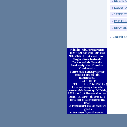
»
RIBERS A
»
KARASJO
»
STEINSET
»
RYTTERB
»
DRAMMEN
»
Legge til n
[
Vilkår
] [
Mix/Forum-regler
]
[
FAQ
] [
Annonsere
] [
Om oss
]
2002-2026 © Heste
marked
.no -
Norges største hesteside!
Du kan enkelt
Slette din
bruker/vip
eller
Kontakte
Kundeservice
.
Start/Stopp nyheter+info pr
epost og sms på din
medlemsside.
Send "HEST
SLETTBRUKER" til 1963 (0,-)
for å melde seg ut av alle
tjenester (Medlemskap, VIPside,
SMS mm.) på Hestemarked.no.
Send "STOPP" til 1963 (0,-)
for å stoppe alle tjenester fra
1963.
Vi forbeholder oss for trykkfeil
og feil i
informasjon/spesifikasjoner.